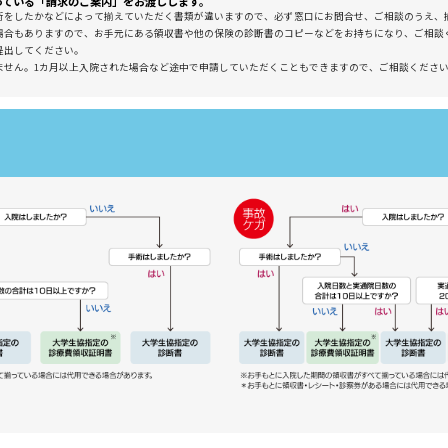
っている「請求のご案内」をお渡しします。
術をしたかなどによって揃えていただく書類が違いますので、必ず窓口にお問合せ、ご相談のうえ、
場合もありますので、お手元にある領収書や他の保険の診断書のコピーなどをお持ちになり、ご相談
提出してください。
ません。1カ月以上入院された場合など途中で申請していただくこともできますので、ご相談くださ