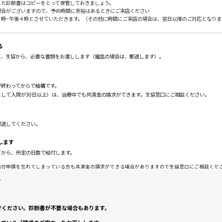
した診断書はコピーをとって保管しておきましょう。
場合がございますので、予め時間に余裕はあるときにご来店ください
９時~午後４時とさせていただきます。（その他に時間にご来店の場合は、翌日以降のご対応となりま
る
て、生協から、必要な書類をお渡しします（電話の場合は、郵送します）。
が終わってからで結構です。
として入院が30日以上）は、治療中でも共済金の請求ができます。生協窓口にご相談ください。
郵送してください。
します
てから、所定の日数で給付します。
給付申請を忘れてしまっている方も共済金の請求ができる場合がありますので生協窓口にご相談くだ
て
でください。診断書が不要な場合もあります。
。