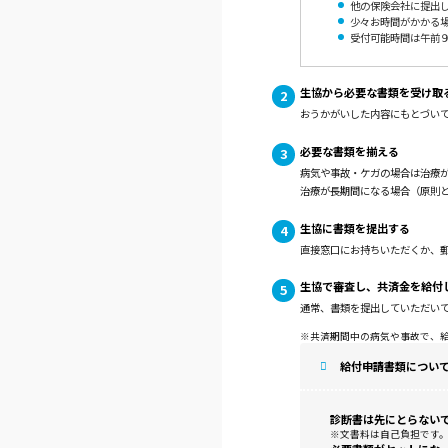
他の保険会社に提出
少々お時間がかかる
受付可能時間は午前
生協から必要な書類を受け取
おうかがいした内容にもとづい
必要な書類を揃える
病気や事故・ケガの場合は治療
治療が長期間になる場合（原則
生協に書類を提出する
直接窓口にお持ちいただくか、
生協で審査し、共済金を給付
通常、書類を提出していただい
※共済期間中の病気や事故で、
給付申請書類につい
診断書は先にとらない
※文書料は自己負担です