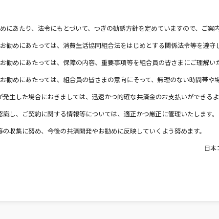
勧めにあたり、法令にもとづいて、つぎの勧誘方針を定めていますので、ご案
のお勧めにあたっては、消費生活協同組合法をはじめとする関係法令等を遵守
のお勧めにあたっては、保障の内容、重要事項等を組合員の皆さまにご理解い
のお勧めにあたっては、組合員の皆さまの意向にそって、無理のない時間帯や
が発生した場合におきましては、迅速かつ的確な共済金のお支払いができるよ
認識し、ご契約に関する情報等については、適正かつ厳正に管理いたします。
等の収集に努め、今後の共済開発やお勧めに反映していくよう努めます。
日本