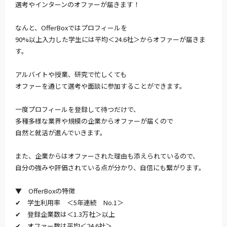
選考やインターンのオファーが届きます！
なんと、OfferBoxではプロフィールを
90%以上入力した学生には平均＜24.6社＞からオファーが届きま
す。
アルバイトや授業、研究で忙しくても
オファーを通じて選考や面談に参加することができます。
一度プロフィールを登録して待つだけで、
多種多様な業界や規模の企業からオファーが届くので
自然と就活が進んでいきます。
また、企業からはオファーされた理由も添えられているので、
自分の強みや評価されている点が分かり、自信にも繋がります。
▼ OfferBoxの特徴
✔︎ 学生利用率 ＜5年連続 No.1＞
✔︎ 登録企業数は＜1.3万社＞以上
✔︎ オファー数は平均＜24.6社＞