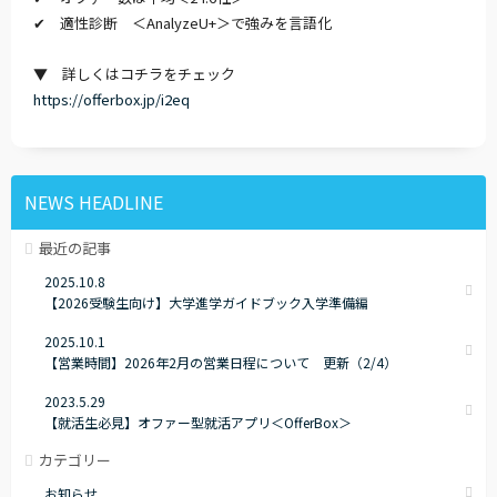
✔︎ 適性診断 ＜AnalyzeU+＞で強みを言語化
▼ 詳しくはコチラをチェック
https://offerbox.jp/i2eq
NEWS HEADLINE
最近の記事
2025.10.8
【2026受験生向け】大学進学ガイドブック入学準備編
2025.10.1
【営業時間】2026年2月の営業日程について 更新（2/4）
2023.5.29
【就活生必見】オファー型就活アプリ＜OfferBox＞
カテゴリー
お知らせ